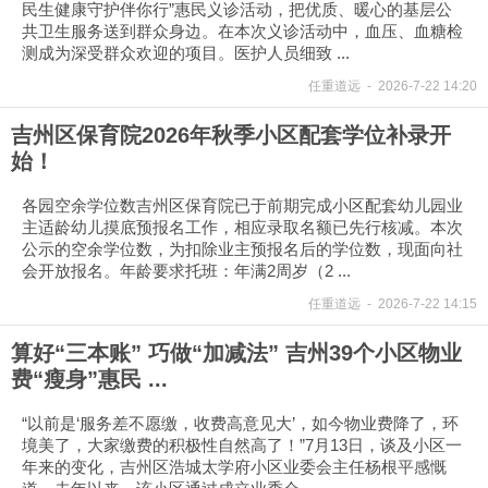
民生健康守护伴你行”惠民义诊活动，把优质、暖心的基层公
共卫生服务送到群众身边。在本次义诊活动中，血压、血糖检
测成为深受群众欢迎的项目。医护人员细致 ...
任重道远
-
2026-7-22 14:20
吉州区保育院2026年秋季小区配套学位补录开
始！
各园空余学位数吉州区保育院已于前期完成小区配套幼儿园业
主适龄幼儿摸底预报名工作，相应录取名额已先行核减。本次
公示的空余学位数，为扣除业主预报名后的学位数，现面向社
会开放报名。年龄要求托班：年满2周岁（2 ...
任重道远
-
2026-7-22 14:15
算好“三本账” 巧做“加减法” 吉州39个小区物业
费“瘦身”惠民 ...
“以前是‘服务差不愿缴，收费高意见大’，如今物业费降了，环
境美了，大家缴费的积极性自然高了！”7月13日，谈及小区一
年来的变化，吉州区浩城太学府小区业委会主任杨根平感慨