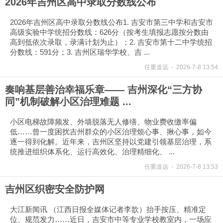
2026年吉州区高中录取分数线公布
2026年吉州区高中录取分数线公布1. 吉安市第三中学和吉安市
高级实验中学统招分数线：626分（按考生填报志愿按分数由
高到低依次录取，录满计划为止）；2. 吉安市第十二中学统招
分数线：591分；3. 吉州区瑞华学校、吉 ...
任重道远
-
2026-7-8 13:54
奏响基层善治幸福乐章—— 吉州深化“三方协
同”机制破解小区治理难题 ...
小区电梯故障频发、外墙脱落无人修缮、物业费收缴率偏
低……曾一度困扰吉州群众的小区治理烦心事、揪心事，如今
逐一得到化解。近年来，吉州区坚持以党建引领基层治理，系
统推进组织体系化、运行高效化、治理精细化、 ...
任重道远
-
2026-7-8 13:53
吉州区织密安全防护网
大江新闻讯 （江西日报全媒体记者李歆）抬手按压、精准定
位、规范发力……近日，吉安市中等专业学校教室内，一场应