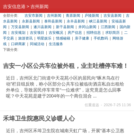
吉安信息港
>
吉州新闻
全部分类:
吉安市新闻
|
吉州新闻
|
青原新闻
|
庐陵新闻
|
吉安县新闻
|
吉
水县新闻
|
永新县新闻
|
泰和县新闻
|
永丰县新闻
|
峡江县新闻
|
安福县新
闻
|
万安县新闻
|
遂川县新闻
|
新干县新闻
|
井冈山新闻
|
江西新闻
|
国内新
闻
|
吉安规划
|
吉安项目
|
吉安概况
|
房产信息
|
招聘信息
|
求职简历
|
二
手交易
|
旅游资讯
|
明星娱乐
|
情感秘籍
|
亲子健康
|
手机数码
|
网络游
戏
|
口碑商家
|
同城活动
|
生活服务
下级分类:
吉安一小区公共车位被外租，业主吐槽停车难！
近日，吉州区北门街道中天花苑小区的居民向“啄木鸟在行
动”栏目组反映，称小区部分公共车位被临街酒店私自出租给
外单位，导致居民停车常常“一位难求”，这究竟是怎么回事
呢？中天花苑是建于2004年的一个‌商住混合 ...
任重道远
-
2026-7-25 11:36
禾埠卫生院惠民义诊暖人心
近日，吉州区禾埠卫生院在城南天虹广场，开展“基本公卫惠