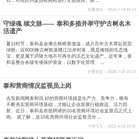
式，对辖区内废品收购站进行全面摸排。执 ...
任重道远
-
2026-7-14 16:14
守绿魂 续文脉—— 泰和多措并举守护古树名木
活遗产
夏日时节，泰和县金滩古林樟香漫溢，成片百年古木撑起层层
绿荫。近8000株古树散落赣江沿岸村落，既是难得的生态瑰
宝，更是属于庐陵大地不可再生的活态文化遗产。近年来，泰
和县整合各级专项保护资金，以数字化管理、 ...
任重道远
-
2026-7-14 16:13
泰和营商情况监视员上岗
吉安新闻网泰和讯 好的营商环境就是生产力、竞争力，唯有
不断夯实营商环境基础，才能让企业发展行稳致远、活力四
射。近日，泰和县首批聘请的10名营商环境社会监督员正式上
岗。 据了解，这10名营商环境社会监督员分 ...
小翔飞飞
-
2022-4-18 18:31