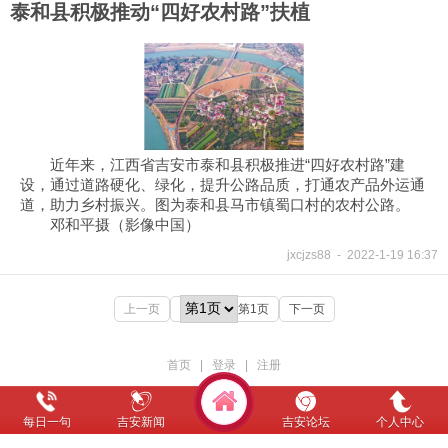
泰和县积极推动“四好农村路”扶植
近年来，江西省吉安市泰和县积极推进“四好农村路”建
设，通过道路硬化、绿化，提升公路品质，打通农产品外运通
道，助力乡村振兴。图为泰和县马市镇蜀口村的农村公路。
邓和平摄（影像中国）
jxcjzs88
-
2022-1-19 16:37
上一页
第1页
下一页
首页
|
登录
|
注册
每日一句
吉安新闻
吉安论坛
个人中心