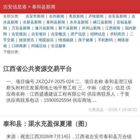
吉安信息港
>
泰和县新闻
全部分类:
吉安市新闻
|
吉州新闻
|
青原新闻
|
庐陵新闻
|
吉安县新闻
|
吉
水县新闻
|
永新县新闻
|
泰和县新闻
|
永丰县新闻
|
峡江县新闻
|
安福县新
闻
|
万安县新闻
|
遂川县新闻
|
新干县新闻
|
井冈山新闻
|
江西新闻
|
国内新
闻
|
吉安规划
|
吉安项目
|
吉安概况
|
房产信息
|
招聘信息
|
求职简历
|
二
手交易
|
旅游资讯
|
明星娱乐
|
情感秘籍
|
亲子健康
|
手机数码
|
网络游
戏
|
口碑商家
|
同城活动
|
生活服务
下级分类:
江西省公共资源交易平台
一、项目编号 JXZQJY-2025-024 二、项目名称 泰和县澄江镇
桥头村村庄发展用地土地平整工程 三、中标（成交）信息 供
应商名称：江西盛通建设工程有限公司 供应商联系人：于黄
供应商联系电话：15900525594 供应商地 ...
任重道远
-
2026-7-18 08:33
泰和县：渠水充盈保夏灌（图）
来源：视觉江西2026年7月14日，江西省吉安市泰和县万合镇