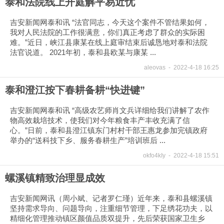
泰和法院线上开庭解平易近忧
吉安新闻网泰和讯 “法官同志，今天这个案件不管结果如何，
我对人民法院的工作很满意，你们真正考虑了群众的实际困
难。”近日，峡江县康某在线上庭审结束后诚恳地对泰和法院
法官说道。 2021年初，泰和县欧某与康某 ...
aleovas
-
2022-4-18 16:25
泰和澄江按下春耕备耕“快进键”
吉安新闻网泰和讯 “高级农艺师肖文兵详细给我们讲解了农作
物高效栽培技术，使我们对今年粮食丰产丰收充满了信
心。”日前，泰和县澄江镇东门村村干部王惠龙参加完镇政府
举办的“送科技下乡、服务春耕生产”培训班后 ...
okfo4kIy
-
2022-4-18 15:51
螺溪镇精致治理显成效
吉安新闻网讯（周小斌、记者罗仁瑾）近年来，泰和县螺溪镇
坚持需求导向、问题导向，注重细节管理，下足绣花功夫，以
精细化管理推动镇区颜值品质双提升，先后荣获国家卫生乡