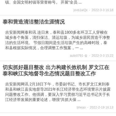
镇、全国文明村镇等荣誉称号。 开展“全员 ...
jovb1wQx
-
2022-3-3 16:18
泰和营造清洁整洁生涯情况
吉安新闻网泰和讯 连日来，泰和县1800多名环卫工人穿梭在
城乡各个角落，清扫保洁、清运垃圾，为城乡居民营造干净整
洁的生活环境。 节假日期间是生活垃圾产生的高峰时段，泰
和县根据实际情况，合理调整工作预案，一 ...
auto0791-金
-
2022-3-3 15:22
切实抓好题目整改 出力构建长效机制 罗文江在
泰和峡江实地督导生态情况题目整改工作
吉安新闻网讯 2月18日下午，市委副书记、市长罗文江来到泰
和县和峡江县实地督导2021年长江经济带生态环境警示片披露
问题整改工作。他强调，要深入学习贯彻习近平总书记关于长
江经济带发展的重要论述，增强“共抓大保 ...
bheao
-
2022-2-19 16:13