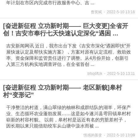
年计划在市区内完成市行政服务中心、吉 ...
曾宪斌
-
2022-5-10 13:16
[奋进新征程 立功新时期—— 巨大变更]全省开
创！吉安市奉行七天快速认定深化“遇困 ...
吉安新闻网讯 近日，我市出台下发《吉安市深化“遇困即扶”开
展快速认定及帮扶实施方案》，方案对原有认定流程、救助效
率、资金保障和监管责任进行了调整。从4月份开始，创新引
入第三方机构实地调查评估，在全省首创 ...
bfsq6fUk
-
2022-5-10 13:11
[奋进新征程 立功新时期—— 老区新貌]皋村
村“变形记”
干净整洁的村道，满山翠绿的柚林和成群结队的湖羊，环保产
业、生态循环农业蓬勃发展……这是如今遂川县雩田镇皋村村
崭新的村容村貌。 以前，皋村村是远近有名的穷脏差村子，
因长期以来只能借助绞车从山塘中汲水而被 ...
情感的善变
-
2022-5-10 13:09