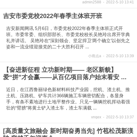
admin2588
-
2022-5-10 13:41
吉安市委党校2022年春季主体班开班
吉安新闻网讯 5月6日，市委党校2022年春季主体班正式开
班。市委常委、组织部部长、市委党校校长吴艳玲出席开学典
礼并讲话。 吴艳玲在“深刻领会、坚定捍卫‘两个确立’以创先之
姿和一流业绩迎接党的二十大胜利召开 ...
小雨点a
-
2022-5-10 13:39
【奋进新征程 立功新时期—— 老区新貌】
爱“拼”才会赢——从百亿项目落户始末看安 ...
近日，在江西鲁丽绿色新材料科技产业园，挖机、渣土机、推
土机、压路机、铲车共计366辆施工车辆密切配合，各显身
手，有条不紊地进行土地平整作业。只见一辆辆挖机挥动着强
壮的“臂膀”将黄土铲入渣土车，渣土车满载 ...
vnqex
-
2022-5-10 13:37
[高质量文旅融会 新时期奋勇当先] 竹苞松茂新渼