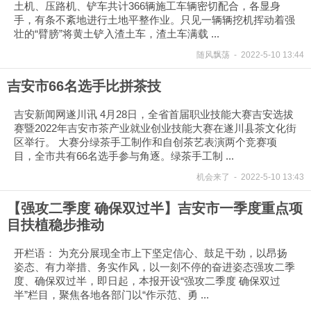
土机、压路机、铲车共计366辆施工车辆密切配合，各显身
手，有条不紊地进行土地平整作业。只见一辆辆挖机挥动着强
壮的“臂膀”将黄土铲入渣土车，渣土车满载 ...
随风飘荡
-
2022-5-10 13:44
吉安市66名选手比拼茶技
吉安新闻网遂川讯 4月28日，全省首届职业技能大赛吉安选拔
赛暨2022年吉安市茶产业就业创业技能大赛在遂川县茶文化街
区举行。 大赛分绿茶手工制作和自创茶艺表演两个竞赛项
目，全市共有66名选手参与角逐。绿茶手工制 ...
机会来了
-
2022-5-10 13:43
【强攻二季度 确保双过半】吉安市一季度重点项
目扶植稳步推动
开栏语： 为充分展现全市上下坚定信心、鼓足干劲，以昂扬
姿态、有力举措、务实作风，以一刻不停的奋进姿态强攻二季
度、确保双过半，即日起，本报开设“强攻二季度 确保双过
半”栏目，聚焦各地各部门以“作示范、勇 ...