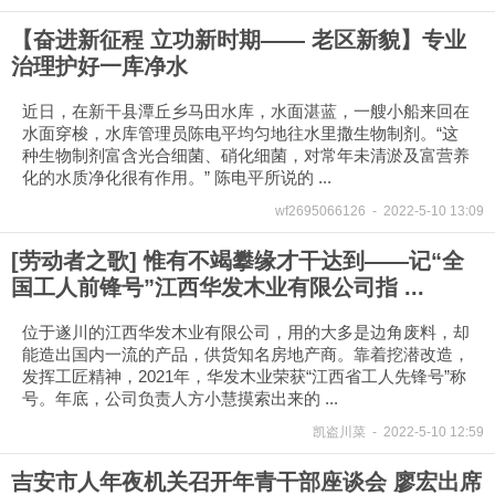
【奋进新征程 立功新时期—— 老区新貌】专业
治理护好一库净水
近日，在新干县潭丘乡马田水库，水面湛蓝，一艘小船来回在
水面穿梭，水库管理员陈电平均匀地往水里撒生物制剂。“这
种生物制剂富含光合细菌、硝化细菌，对常年未清淤及富营养
化的水质净化很有作用。” 陈电平所说的 ...
wf2695066126
-
2022-5-10 13:09
[劳动者之歌] 惟有不竭攀缘才干达到——记“全
国工人前锋号”江西华发木业有限公司指 ...
位于遂川的江西华发木业有限公司，用的大多是边角废料，却
能造出国内一流的产品，供货知名房地产商。靠着挖潜改造，
发挥工匠精神，2021年，华发木业荣获“江西省工人先锋号”称
号。年底，公司负责人方小慧摸索出来的 ...
凯盗川菜
-
2022-5-10 12:59
吉安市人年夜机关召开年青干部座谈会 廖宏出席