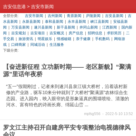
吉安信息港
>
吉安市新闻
全部分类:
吉安市新闻
|
吉州新闻
|
青原新闻
|
庐陵新闻
|
吉安县新闻
|
吉
水县新闻
|
永新县新闻
|
泰和县新闻
|
永丰县新闻
|
峡江县新闻
|
安福县新
闻
|
万安县新闻
|
遂川县新闻
|
新干县新闻
|
井冈山新闻
|
江西新闻
|
国内新
闻
|
吉安规划
|
吉安项目
|
吉安概况
|
房产信息
|
招聘信息
|
求职简历
|
二
手交易
|
旅游资讯
|
明星娱乐
|
情感秘籍
|
亲子健康
|
手机数码
|
网络游
戏
|
口碑商家
|
同城活动
|
生活服务
下级分类:
【奋进新征程 立功新时期—— 老区新貌】“聚满
源”里话年夜桥
“五一”假期刚过，记者来到遂川县泉江镇大桥村，沿着该村新
修的产业路，驱车10来分钟就到了大桥村“聚满源”农林综合生
态园。进入园内，映入眼帘的是形象逼真的围墙喷绘、清澈的
河水、富有特色的诗画长廊、绵延山峦 ...
mpfsg556
-
2022-5-10 13:52
罗文江主持召开自建房平安专项整治电视德律风
会议