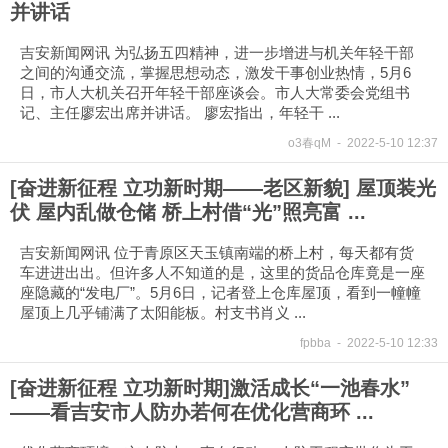
并讲话
吉安新闻网讯 为弘扬五四精神，进一步增进与机关年轻干部
之间的沟通交流，掌握思想动态，激发干事创业热情，5月6
日，市人大机关召开年轻干部座谈会。市人大常委会党组书
记、主任廖宏出席并讲话。 廖宏指出，年轻干 ...
o3春qM
-
2022-5-10 12:37
[奋进新征程 立功新时期——老区新貌] 屋顶装光
伏 屋内乱做仓储 桥上村借“光”照亮富 ...
吉安新闻网讯 位于青原区天玉镇南端的桥上村，每天都有货
车进进出出。但许多人不知道的是，这里的货品仓库竟是一座
座隐藏的“发电厂”。5月6日，记者登上仓库屋顶，看到一幢幢
屋顶上几乎铺满了太阳能板。村支书肖义 ...
fpbba
-
2022-5-10 12:33
[奋进新征程 立功新时期]激活成长“一池春水”
——看吉安市人防办若何在优化营商环 ...