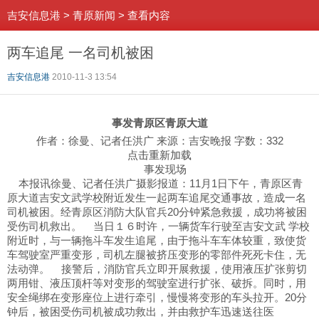
吉安信息港
>
青原新闻
>
查看内容
两车追尾 一名司机被困
吉安信息港
2010-11-3 13:54
事发青原区青原大道
作者：徐曼、记者任洪广 来源：吉安晚报 字数：332
点击重新加载
事发现场
本报讯徐曼、记者任洪广摄影报道：11月1日下午，青原区青
原大道吉安文武学校附近发生一起两车追尾交通事故，造成一名
司机被困。经青原区消防大队官兵20分钟紧急救援，成功将被困
受伤司机救出。
当日１６时许，一辆货车行驶至吉安文武 学校
附近时，与一辆拖斗车发生追尾，由于拖斗车车体较重，致使货
车驾驶室严重变形，司机左腿被挤压变形的零部件死死卡住，无
法动弹。
接警后，消防官兵立即开展救援，使用液压扩张剪切
两用钳、液压顶杆等对变形的驾驶室进行扩张、破拆。同时，用
安全绳绑在变形座位上进行牵引，慢慢将变形的车头拉开。20分
钟后，被困受伤司机被成功救出，并由救护车迅速送往医