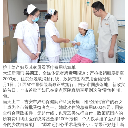
护士给产妇及其家属看医疗费用结算单
大江新闻讯
吴德正、
全媒体记者
周雪莉
报道：产检报销额度提至
2000元、住院分娩取消起付线、政策范围内费用全额报销……7
月1日，江西省生育保险新政正式施行，吉安市同步落地。新政实
施首日，全市首批产妇已在定点医院真切享受到这份“零负担”礼
包。
当天上午，吉安市妇幼保健院产科病房里，刚经历剖宫产的石女
士成为全市首批受益者之一。她此次住院总费用6000余元，因完
全符合新政条件，无起付线，也无乙类先行自付，政策范围内的
所有费用均由医保统筹基金按100%报销，个人仅承担了医保目录
外的少数自费项目。“原本还担心手术花费不小，结果正好赶上新