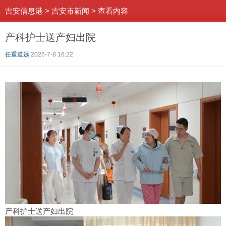
吉安信息港
>
吉安市新闻
>
查看内容
产科护士送产妇出院
任重道远
2026-7-8 16:22
产科护士送产妇出院