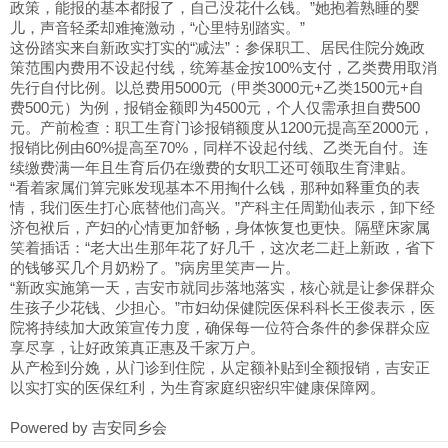
政策，能报的基本都报了，自己没花什么钱。”她抱着熟睡的婴
儿，声音轻柔却难掩激动，“心里特别踏实。”
这份踏实来自新政实打实的“减法”：参保职工、居民住院分娩政
策范围内费用不设起付线，统筹基金按100%支付，乙类费用取消
先行自付比例。以总费用5000元（甲类3000元+乙类1500元+自
费500元）为例，报销金额即为4500元，个人仅需承担自费500
元。产前检查：职工生育门诊报销额度从1200元提高至2000元，
报销比例由60%提高至70%，同样不设起付线、乙类无自付。连
续缴费满一年且生育后仍在缴费的女职工还可领取生育津贴。
“看着家属们算完账发现基本不用掏什么钱，那种如释重负的表
情，我们医生打心底替他们高兴。”产科主任周勤仙表示，卸下经
济包袱后，产妇的心情更加舒畅，身体恢复也更快。隔壁床家属
笑着插话：“老大出生那年花了好几千，这次老二赶上新政，省下
的钱够买几个月奶粉了。”病房里笑声一片。
“新政实施第一天，吉安市就同步落地落实，核心就是让参保群众
生孩子少花钱、少担心。”市妇幼保健院医保科科长王俊表示，医
院将持续加大政策宣传力度，确保每一位符合条件的参保群众应
享尽享，让好政策真正惠及千家万户。
从产检到分娩，从门诊到住院，从定额补贴到全额报销，吉安正
以实打实的医保红利，为生育家庭织密织牢健康保障网。
Powered by
吉安同乡会