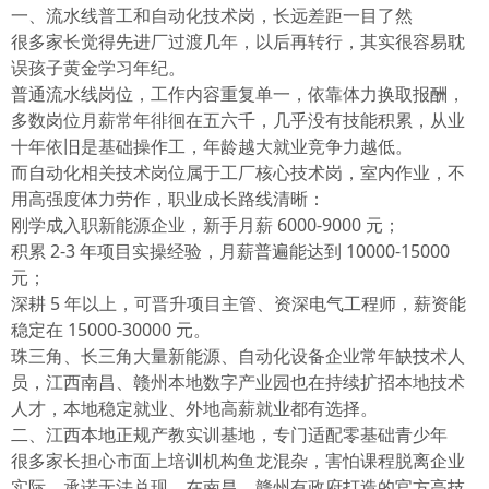
一、流水线普工和自动化技术岗，长远差距一目了然
很多家长觉得先进厂过渡几年，以后再转行，其实很容易耽
误孩子黄金学习年纪。
普通流水线岗位，工作内容重复单一，依靠体力换取报酬，
多数岗位月薪常年徘徊在五六千，几乎没有技能积累，从业
十年依旧是基础操作工，年龄越大就业竞争力越低。
而自动化相关技术岗位属于工厂核心技术岗，室内作业，不
用高强度体力劳作，职业成长路线清晰：
刚学成入职新能源企业，新手月薪 6000-9000 元；
积累 2-3 年项目实操经验，月薪普遍能达到 10000-15000
元；
深耕 5 年以上，可晋升项目主管、资深电气工程师，薪资能
稳定在 15000-30000 元。
珠三角、长三角大量新能源、自动化设备企业常年缺技术人
员，江西南昌、赣州本地数字产业园也在持续扩招本地技术
人才，本地稳定就业、外地高薪就业都有选择。
二、江西本地正规产教实训基地，专门适配零基础青少年
很多家长担心市面上培训机构鱼龙混杂，害怕课程脱离企业
实际、承诺无法兑现。在南昌、赣州有政府打造的官方高技