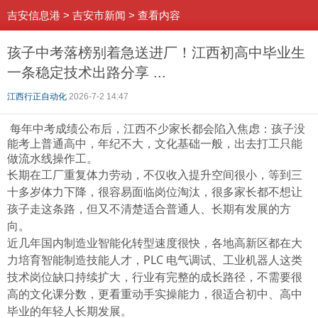
吉安信息港
>
吉安市新闻
>
查看内容
孩子中考落榜别着急送进厂！江西初高中毕业生
一条稳定技术出路分享 ...
江西行正自动化
2026-7-2 14:47
每年中考成绩公布后，江西不少家长都会陷入焦虑：孩子没
能考上普通高中，年纪不大，文化基础一般，出去打工只能
做流水线操作工。
长期在工厂重复体力劳动，不仅收入提升空间很小，等到三
十多岁体力下降，很容易面临岗位淘汰，很多家长都不想让
孩子走这条路，但又不清楚适合普通人、长期有发展的方
向。
近几年国内制造业智能化转型速度很快，各地高新区都在大
力培育智能制造技能人才，PLC 电气调试、工业机器人这类
技术岗位缺口持续扩大，行业有完整的成长路径，不需要很
高的文化课分数，更看重动手实操能力，很适合初中、高中
毕业的年轻人长期发展。