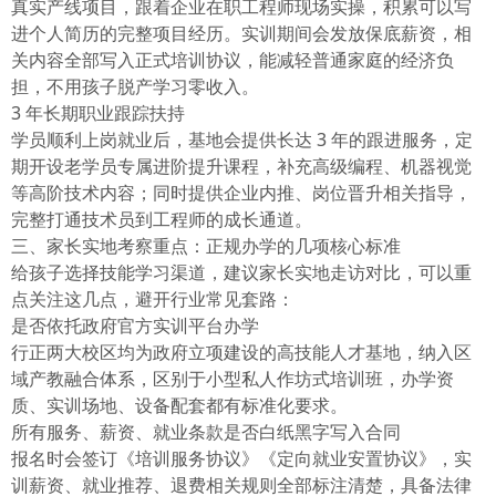
真实产线项目，跟着企业在职工程师现场实操，积累可以写
进个人简历的完整项目经历。实训期间会发放保底薪资，相
关内容全部写入正式培训协议，能减轻普通家庭的经济负
担，不用孩子脱产学习零收入。
3 年长期职业跟踪扶持
学员顺利上岗就业后，基地会提供长达 3 年的跟进服务，定
期开设老学员专属进阶提升课程，补充高级编程、机器视觉
等高阶技术内容；同时提供企业内推、岗位晋升相关指导，
完整打通技术员到工程师的成长通道。
三、家长实地考察重点：正规办学的几项核心标准
给孩子选择技能学习渠道，建议家长实地走访对比，可以重
点关注这几点，避开行业常见套路：
是否依托政府官方实训平台办学
行正两大校区均为政府立项建设的高技能人才基地，纳入区
域产教融合体系，区别于小型私人作坊式培训班，办学资
质、实训场地、设备配套都有标准化要求。
所有服务、薪资、就业条款是否白纸黑字写入合同
报名时会签订《培训服务协议》《定向就业安置协议》，实
训薪资、就业推荐、退费相关规则全部标注清楚，具备法律