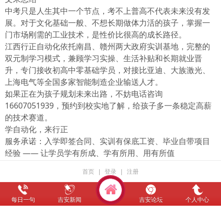
中考只是人生其中一个节点，考不上普高不代表未来没有发
展。对于文化基础一般、不想长期做体力活的孩子，掌握一
门市场刚需的工业技术，是性价比很高的成长路径。
江西行正自动化依托南昌、赣州两大政府实训基地，完整的
双元制学习模式，兼顾学习实操、生活补贴和长期就业晋
升，专门接收初高中零基础学员，对接比亚迪、大族激光、
上海电气等全国多家智能制造企业输送人才。
如果正在为孩子规划未来出路，不妨电话咨询
16607051939，预约到校实地了解，给孩子多一条稳定高薪
的技术赛道。
学自动化，来行正
服务承诺：入学即签合同、实训有保底工资、毕业自带项目
经验 —— 让学员学有所成、学有所用、用有所值
首页
|
登录
|
注册
每日一句
吉安新闻
吉安论坛
个人中心