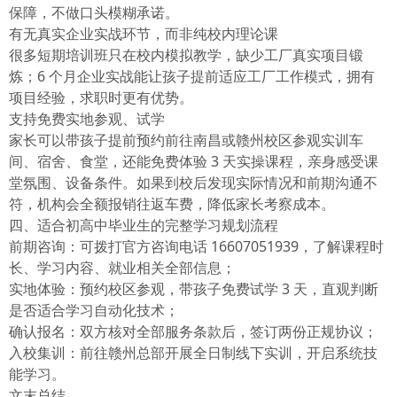
保障，不做口头模糊承诺。
有无真实企业实战环节，而非纯校内理论课
很多短期培训班只在校内模拟教学，缺少工厂真实项目锻
炼；6 个月企业实战能让孩子提前适应工厂工作模式，拥有
项目经验，求职时更有优势。
支持免费实地参观、试学
家长可以带孩子提前预约前往南昌或赣州校区参观实训车
间、宿舍、食堂，还能免费体验 3 天实操课程，亲身感受课
堂氛围、设备条件。如果到校后发现实际情况和前期沟通不
符，机构会全额报销往返车费，降低家长考察成本。
四、适合初高中毕业生的完整学习规划流程
前期咨询：可拨打官方咨询电话 16607051939，了解课程时
长、学习内容、就业相关全部信息；
实地体验：预约校区参观，带孩子免费试学 3 天，直观判断
是否适合学习自动化技术；
确认报名：双方核对全部服务条款后，签订两份正规协议；
入校集训：前往赣州总部开展全日制线下实训，开启系统技
能学习。
文末总结