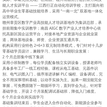
能人才实训平台 —— 江西行正自动化培训学校，主打面向初
高中毕业生零基础技能培养，采用 “一南一北” 双基地一体化
运营模式。
赣州章贡区数字产业高技能人才培训基地作为集训总部，承
担前期集中实训教学；南昌 AIGC 数字产业人才培养中心依
托高新区国企运营平台，对接本地产业资源与企业就业渠
道，两块基地设备、师资、企业资源互通共享。
机构采用行业特色 2+6+3 双元制培养模式，专门针对十几岁
零基础学员设计，兼顾学习、生活与长期职业发展：
2 个月总部集中线下集训
采用小班制教学，每位学员配备独立实训设备，授课老师均
具备多年工厂一线工程经验。课程从电工基础、元器件识
别、电气识图入门，循序渐进讲解 PLC 编程、设备调试，完
全不用深厚理科基础，以动手实操为主。如果一期没能完全
掌握，可免费跟随下一期循环学习，直到学会为止。针对零
基础学生，开设 2 个月装配调试基础班，降低入门难度。
6 个月企业在岗实战学习
基础集训结束后，学生会进入合作自动化、新能源企业参与